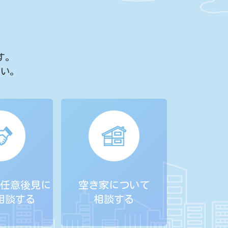
す。
さい。
任意後見に
空き家について
相談する
相談する