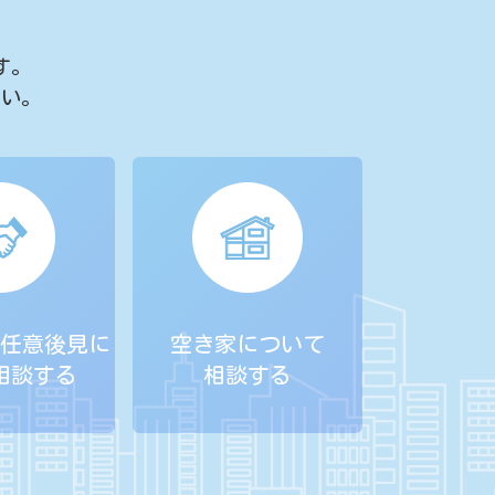
す。
さい。
任意後見に
空き家について
相談する
相談する