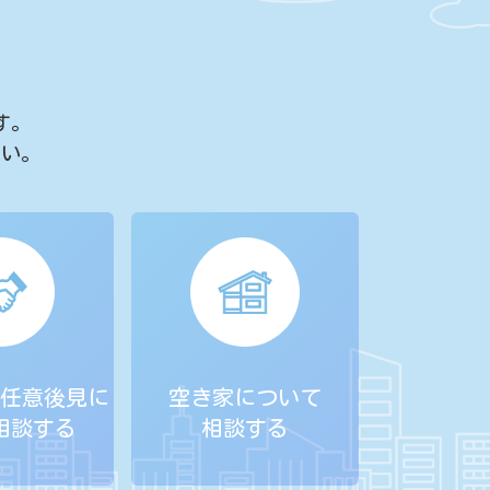
す。
さい。
任意後見に
空き家について
相談する
相談する