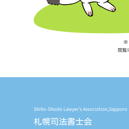
※
閲覧に
Shiho-Shoshi Lawyer’s Association,Sapporo
札幌司法書士会