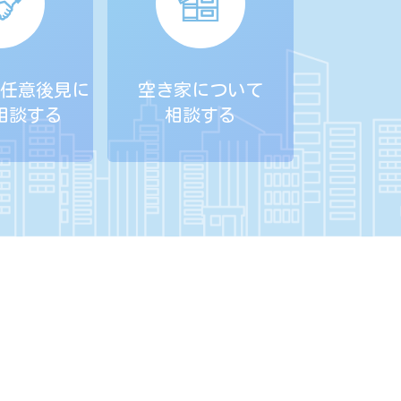
任意後見に
空き家について
相談する
相談する