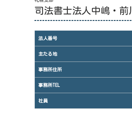
札幌支部
司法書士法人中嶋・前
法人番号
主たる地
事務所住所
事務所TEL
社員