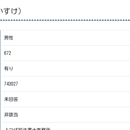
いすけ）
男性
672
有り
743027
未回答
非該当