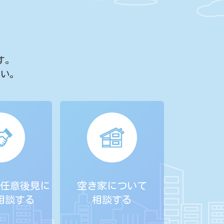
す。
さい。
任意後見に
空き家について
相談する
相談する