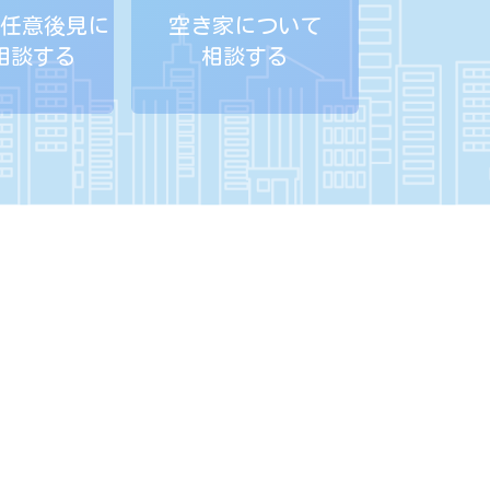
任意後見に
空き家について
相談する
相談する