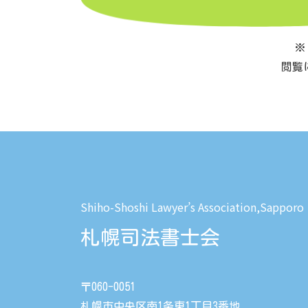
※
閲覧に
Shiho-Shoshi Lawyer’s Association,Sapporo
札幌司法書士会
〒060-0051
札幌市中央区南1条東1丁目3番地