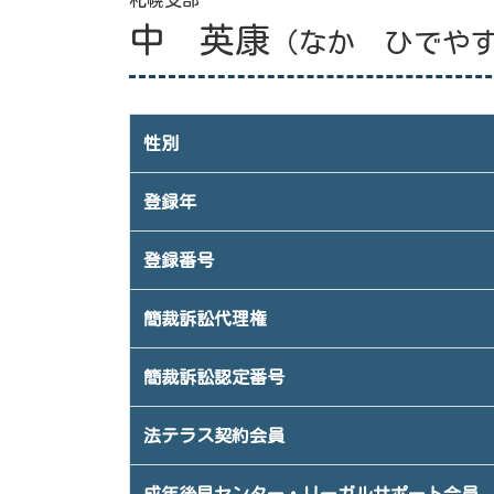
札幌支部
中 英康
（なか ひでや
性別
登録年
登録番号
簡裁訴訟代理権
簡裁訴訟認定番号
法テラス契約会員